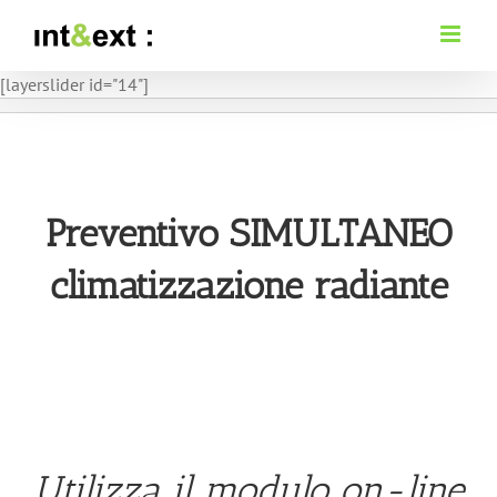
Salta
al
contenuto
[layerslider id="14"]
Preventivo SIMULTANEO
climatizzazione radiante
Utilizza il modulo on-line