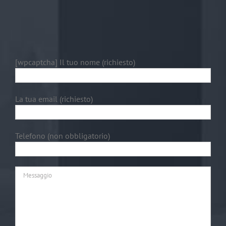
[wpcaptcha]
Il tuo nome (richiesto)
La tua email (richiesto)
Telefono (non obbligatorio)