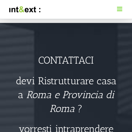
Salta
al
contenuto
CONTATTACI
devi Ristrutturare casa
a
Roma e Provincia di
Roma
?
vorresti intraprendere