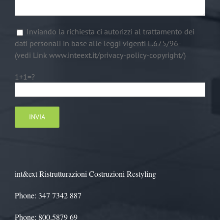
Inviando la richiesta ci autorizzi al trattamento dei
dati personali in base alle leggi vigenti L.675/96-
(vedi Link www.inteext.it/privacy-policy-copyright/)
1+1=?
int&ext Ristrutturazioni Costruzioni Restyling
Phone: 347 7342 887
Phone: 800.5879 69