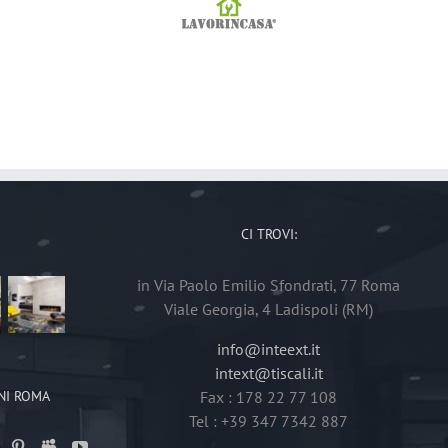
CI TROVI:
in Via Paolo Emilio Sfondrati, 77 Roma
Viale Georgia, 4 Ladispoli (RM)
info@inteext.it
intext@tiscali.it
NI ROMA
Fax : 178 22 77 108
Tel : +39 347 7342 887