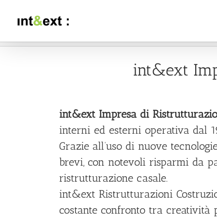
Salta
al
contenuto
int&ext Imp
int&ext Impresa di Ristrutturazi
interni ed esterni operativa dal 1
Grazie all’uso di nuove tecnologi
brevi, con notevoli risparmi da 
ristrutturazione casale.
int&ext Ristrutturazioni Costruzi
costante confronto tra creatività