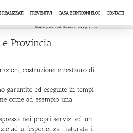
I REALIZZATI
PREVENTIVI
CASA E DINTORNI BLOG
CONTATTI
int&ext impresa di ristrutturazioni roma e provincia
 e Provincia
urazioni, costruzione e restauro di
no garantite ed eseguite in tempi
zione come ad esempio una
espressa nei propri servizi ed un
razie ad un’esperienza maturata in