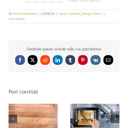
Di
Paolo Mortellaro
|
15/09/15
|
Casa e dintorni
,
Design Casa
|
1
Commento
Condividi questo articolo sulla tua piattaforma!
Facebook
X
Reddit
LinkedIn
Tumblr
Pinterest
Vk
Email
Post correlati
un
Ristrutturazione
Ristrutturazione
o
appartamento Roma
immobili Roma a