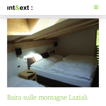
Salta
al
contenuto
Ingrandisci
immagine
Baita sulle montagne Laziali