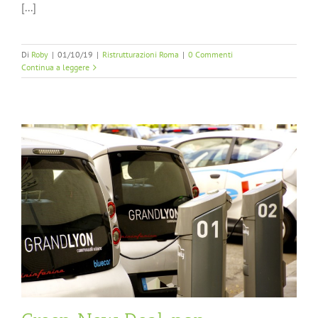
[...]
Di
Roby
|
01/10/19
|
Ristrutturazioni Roma
|
0 Commenti
Continua a leggere