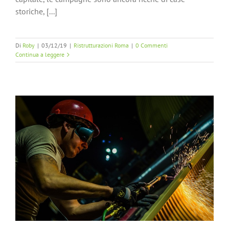
storiche, [...]
Di
Roby
|
03/12/19
|
Ristrutturazioni Roma
|
0 Commenti
Continua a leggere