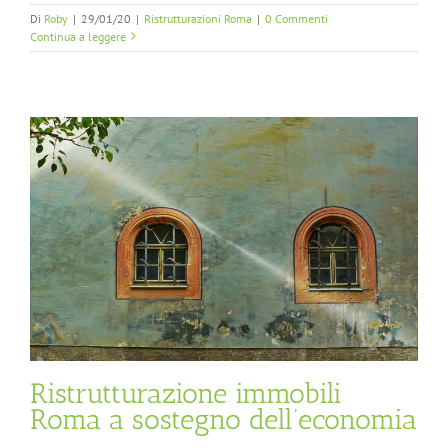
Di
Roby
|
29/01/20
|
Ristrutturazioni Roma
|
0 Commenti
Continua a leggere
Ristrutturazione immobili
Roma a sostegno dell’economia