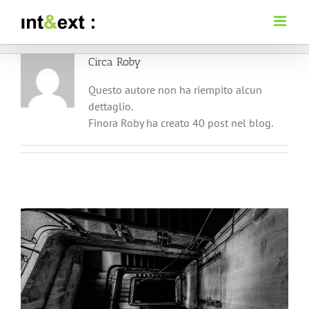
Salta
al
contenuto
Circa
Roby
Questo autore non ha riempito alcun
dettaglio.
Finora Roby ha creato 40 post nel blog.