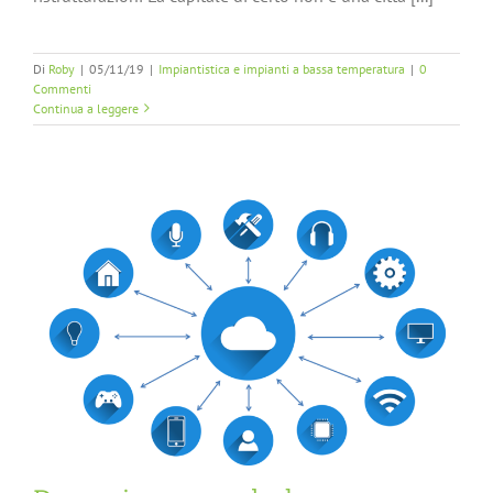
Di
Roby
|
05/11/19
|
Impiantistica e impianti a bassa temperatura
|
0
Commenti
Continua a leggere