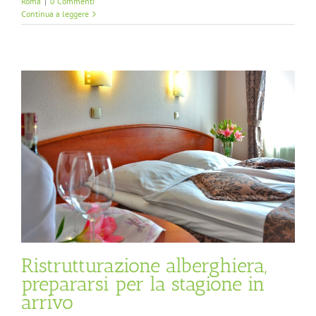
Roma
|
0 Commenti
Continua a leggere
n
Ristrutturazione alberghiera,
prepararsi per la stagione in
arrivo