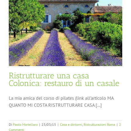
Ristrutturare una casa
Colonica: restauro di un casale
La mia amica del corso di pilates (link all’articolo MA
QUANTO MI COSTA RISTRUTTURARE CASA [...]
Di
Paolo Mortellaro
|
23/03/15
|
Casa e dintorni
,
Ristrutturazioni Roma
|
2
Commenti