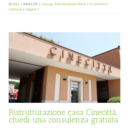
Di
Roby
|
04/02/20
|
Consigli
,
Ristrutturazioni Roma
|
0 Commenti
Continua a leggere
Ristrutturazione casa Cinecittà,
chiedi una consulenza gratuita