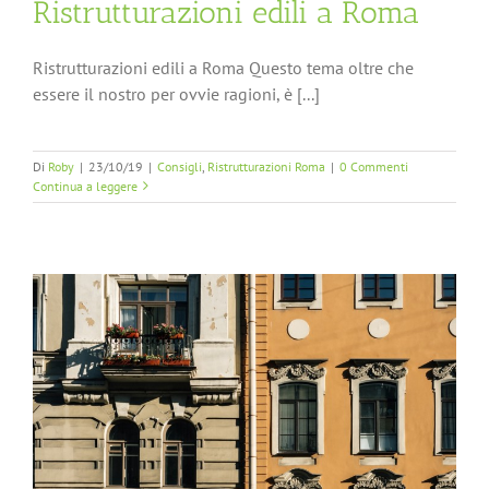
Ristrutturazioni edili a Roma
Ristrutturazioni edili a Roma Questo tema oltre che
essere il nostro per ovvie ragioni, è [...]
Di
Roby
|
23/10/19
|
Consigli
,
Ristrutturazioni Roma
|
0 Commenti
Continua a leggere