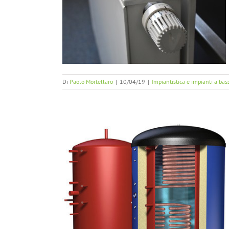
atura, risparmio
ni
ssa temperatura
Di
Paolo Mortellaro
|
10/04/19
|
Impiantistica e impianti a ba
umulatore?