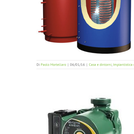
 impianti a bassa
Di
Paolo Mortellaro
|
06/01/16
|
Casa e dintorni
,
Impiantistica