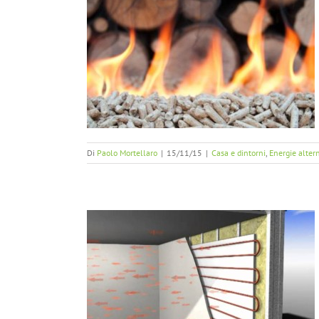
ne combinata
ive
Impiantistica e
eratura
Di
Paolo Mortellaro
|
15/11/15
|
Casa e dintorni
,
Energie alter
diante a parete
 impianti a bassa