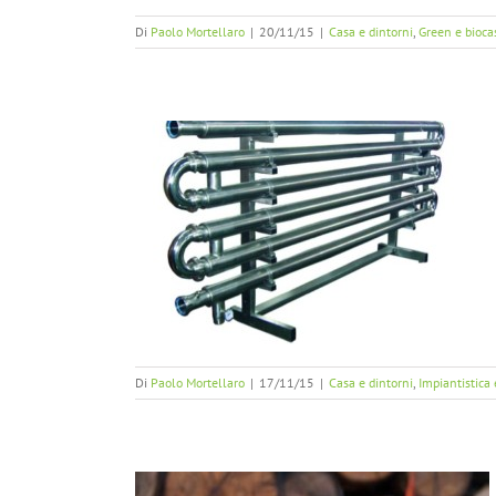
Di
Paolo Mortellaro
|
20/11/15
|
Casa e dintorni
,
Green e bioca
ici
 impianti a bassa
Di
Paolo Mortellaro
|
17/11/15
|
Casa e dintorni
,
Impiantistica