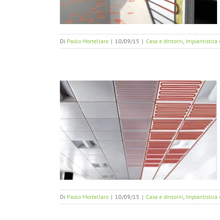
Di
Paolo Mortellaro
|
10/09/15
|
Casa e dintorni
,
Impiantistica
 a soffitto
 impianti a bassa
Di
Paolo Mortellaro
|
10/09/15
|
Casa e dintorni
,
Impiantistica