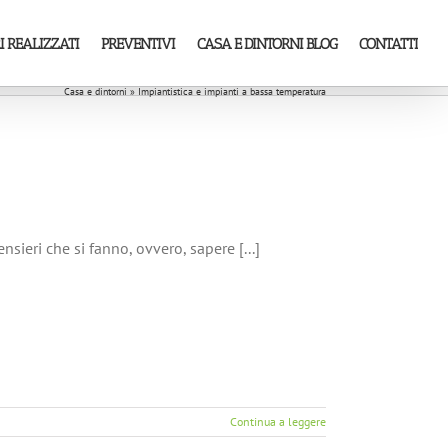
I REALIZZATI
PREVENTIVI
CASA E DINTORNI BLOG
CONTATTI
Casa e dintorni
»
Impiantistica e impianti a bassa temperatura
sieri che si fanno, ovvero, sapere [...]
Continua a leggere