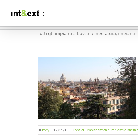
Salta
al
contenuto
Tutti gli impianti a bassa temperatura, impianti 
 casa Roma
ianti a bassa
Di
Roby
|
12/11/19
|
Consigli
,
Impiantistica e impianti a bassa