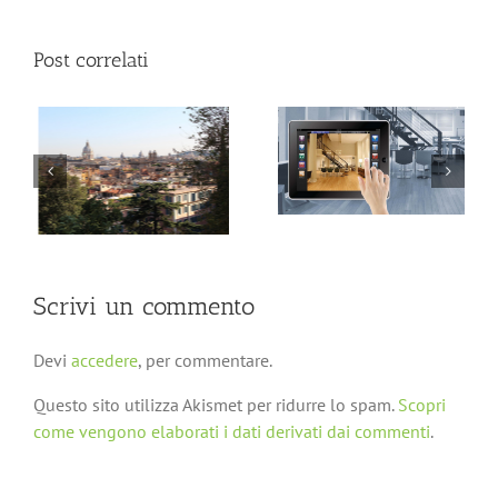
Post correlati
Come prepararsi ad un
Domotica e risparmio
e
trasloco – Risparmio
energetico
economico ed
energetico
Scrivi un commento
Devi
accedere
, per commentare.
Questo sito utilizza Akismet per ridurre lo spam.
Scopri
come vengono elaborati i dati derivati dai commenti
.