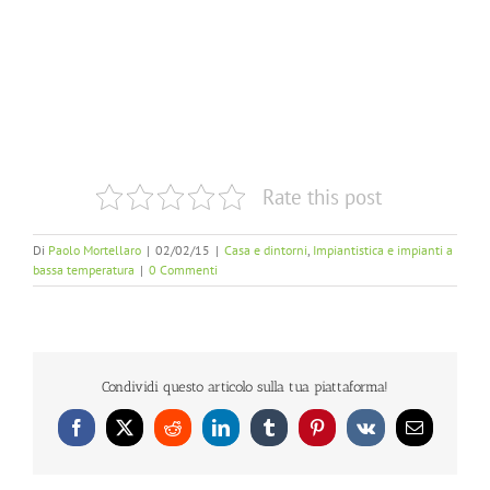
Rate this post
Di
Paolo Mortellaro
|
02/02/15
|
Casa e dintorni
,
Impiantistica e impianti a
bassa temperatura
|
0 Commenti
Condividi questo articolo sulla tua piattaforma!
Facebook
X
Reddit
LinkedIn
Tumblr
Pinterest
Vk
Email