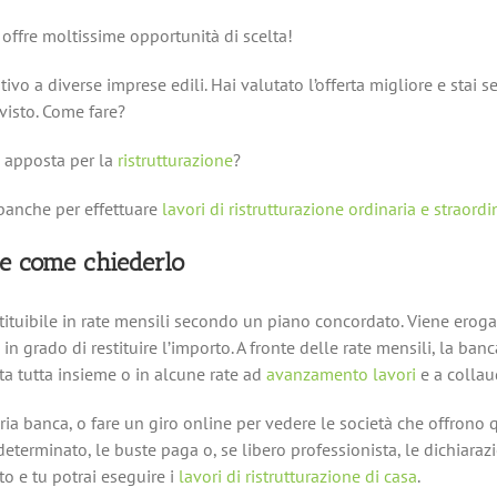
offre moltissime opportunità di scelta!
ntivo a diverse imprese edili. Hai valutato l’offerta migliore e sta
evisto. Come fare?
i apposta per la
ristrutturazione
?
 banche per effettuare
lavori di ristrutturazione ordinaria e straordi
 e come chiederlo
stituibile in rate mensili secondo un piano concordato. Viene eroga
n grado di restituire l’importo. A fronte delle rate mensili, la b
ta tutta insieme o in alcune rate ad
avanzamento lavori
e a collau
ia banca, o fare un giro online per vedere le società che offrono q
erminato, le buste paga o, se libero professionista, le dichiarazion
to e tu potrai eseguire i
lavori di ristrutturazione di casa
.