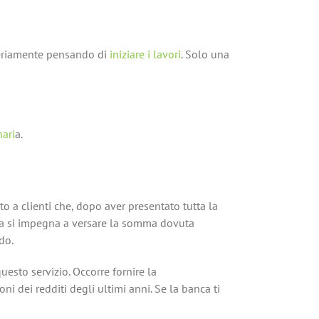
i seriamente pensando di
iniziare i lavori
. Solo una
nari
a.
to a clienti che, dopo aver presentato tutta la
anca si impegna a versare la somma dovuta
do.
uesto servizio. Occorre fornire la
i dei redditi degli ultimi anni. Se la banca ti