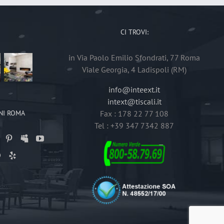
CI TROVI:
in Via Paolo Emilio Sfondrati, 77 Roma
Viale Georgia, 4 Ladispoli (RM)
info@inteext.it
intext@tiscali.it
NI ROMA
Fax : 178 22 77 108
Tel : +39 347 7342 887