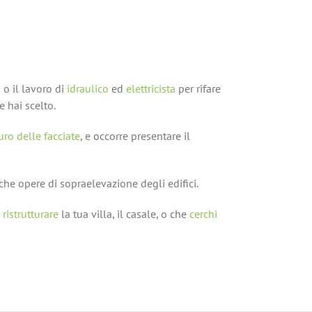
i o il lavoro di
idraulico
ed
elettricista
per rifare
e hai scelto.
uro delle facciate
, e occorre presentare il
he opere di sopraelevazione degli edifici.
a
ristrutturare
la tua villa, il casale, o che
cerchi